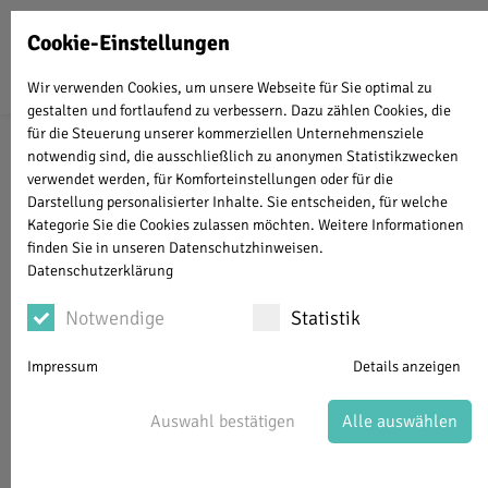
Cookie-Einstellungen
0177 8332230
hoppe_t@gmx.net
Wir verwenden Cookies, um unsere Webseite für Sie optimal zu
gestalten und fortlaufend zu verbessern. Dazu zählen Cookies, die
für die Steuerung unserer kommerziellen Unternehmensziele
Schädelakupunktur bei chronischen
notwendig sind, die ausschließlich zu anonymen Statistikzwecken
Schmerzen
verwendet werden, für Komforteinstellungen oder für die
Darstellung personalisierter Inhalte. Sie entscheiden, für welche
Kategorie Sie die Cookies zulassen möchten. Weitere Informationen
Donnerstag, 04.10.2018
finden Sie in unseren Datenschutzhinweisen.
Mit der YNSA, der Neuen Schädelakupunktur nach
Datenschutzerklärung
Yamamoto, versuchen die Therapeuten u.a. chronische
Notwendige
Statistik
Schmerzzustände des Bewegungsapparates, aber auch zum
Beispiel Kopfschmerzen, Migräne oder vegetative
Impressum
Details anzeigen
Dysfunktionen zu behandeln. Auch ich biete Ihnen diese
Therapie-Methode an.
Auswahl bestätigen
Alle auswählen